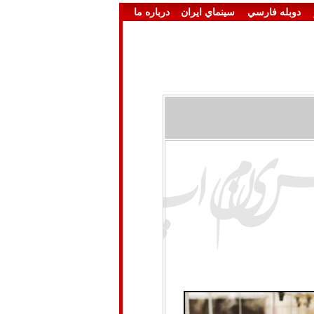
دوبله فارسي
سينماي ايران
درباره ما