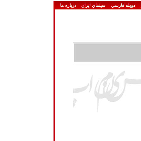
دوبله فارسي
سينماي ايران
درباره ما