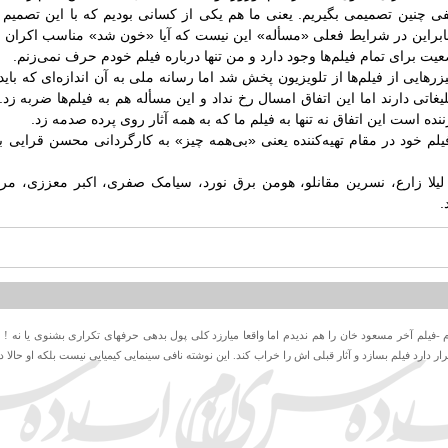
 چنین تصمیمی بگیریم. یعنی ما هم یکی از کسانی بودیم که با این تصمیم 
 بنابراین در شرایط فعلی «مسأله» این نیست که آیا «خون شد» مناسب اکران ن
یت برای تمام فیلم‌ها وجود دارد و من تنها درباره فیلم خودم حرف نمی‌زنم.
یزرهایی از فیلم‌ها از تلویزیون پخش شد اما رسانه ملی به آن اندازه‌ای که باید، 
ش تیزر تبلیغاتی دارند اما این اتفاق امسال رخ نداد و این مسأله هم به فیلم‌ها ضربه
ده است این اتفاق نه تنها به فیلم ما که به همه آثار روی پرده صدمه زد.
فیلم خود در مقام تهیه‌کننده یعنی «بی‌همه چیز» به کارگردانی محسن قرایی ب
لیلا زارع، نسرین مقانلو، هومن برق نورد، سیامک صفری، اکبر معززی، مری
.
رم -فیلم آخر مسعود خان را هم ندیدم اما واقعا میارزد کلی پول بدهی حرفهای تکراری بشنوی یا نه ! 
ر دارد فیلم بسازد و آثار قبلی اش را خراب کند. این نوشته نافی سینمایی کیمیایی نیست بلکه او حالا