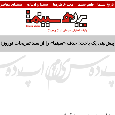
تاريخ سينما
طعم سینما
معبد خاطره‌ها
سينما و ادبيات
سينماي معاصر
پیش‌بینی یک باخت! حذف «سینما» را از سبد تفریحات نوروز!