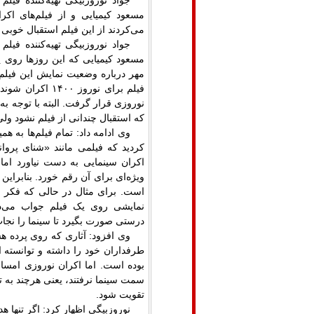
جواد نوروزبیگی تهیه‌کننده فیل
می‌کردند از این فیلم استقبال خوبی 
جواد نوروزبیگی تهیه‌کننده فیل
مسعود کیمیایی که این روزها روی پ
مهر درباره وضعیت نمایش این فیلم
فیلم برای نوروز ۰
نوروزی قرار گرفت. البته با توجه به
که استقبال چندانی از فیلم نشود ولی 
وی ادامه داد: تمام فیلم‌ها به 
کردید که فیلمی مانند «شنای پروا
اکران سینمایی به دست نیاورد اما د
ویژه‌ای برای آن رقم خورد. بنابراین
است. برای مثال در حالی که فکر می
نمایشی روی یک فیلم جواب می‌د
درستی صورت بگیرد تا سینما را نجات
وی افزود: آثاری که روی پرده هس
طرفداران خود را داشته و توانسته
بوده است. اما اکران نوروزی امسال
سمت سینما نرفتند، یعنی هرچند به تف
تقویت شود.
نوروزبیگی اظهار کرد: اگر تنها 