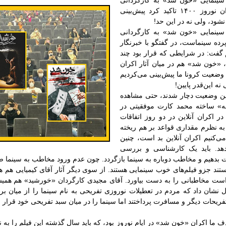
م سینمایی «خون شد» به کارگردانی
مسعود کیمیایی و از فیلم‌های اکران نوروز ۱۴۰۰ تاکید کرد پیش‌بینی
نشود، ولی نه در این حد!
م سینمایی «خون شد» به کارگردانی
رده سینماست، در گفتگو با خبرنگار
 گفت: در شرایطی که قرار بود چند
۱۴۰ اکران شوند، «خون شد» هم در میان آثار اکران
 وضعیت کرونا ما پیش‌بینی می‌کردیم
نه این‌قدر پایین!
همین وضعیت دچار شدند، حتی مشاهده
نه» ساخته محمد کارت موفقیتی در
ر اکران آنلاین در دو روز اتفاقات
 به نظرم مقداری قواعد بر هم ریخته
‌کنیم اکران آنلاین بد است، چنین
هد. باید یک کارشناسی و بررسی
 بدهیم و مخاطب دوباره به سینما بازگردد. چون عدم ورود مخاطب به سینما ص
تند جزو فیلم‌های خوب سینمایی هستند. از سوی دیگر آثار آقای کیمیایی هم 
 است مخاطبانی را به دست بیاورد. آقای مجیدی کارگردان «خورشید» هم همی
 نشان داد که مردم در تعطیلات نوروزی تفریحی به نام سینما را از میان برن
ریحات دیگر و مسافرت پرداختند اما سینما را در میان سبد تفریحی خود قرار ند
هدف ما اکران «خون شد» در ایام نوروز بود، که باید سال گذشته این فیلم را ب