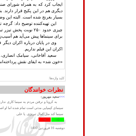
ایجاب کرد که به همراه شورای صنفی
دیگری هم در این پکیج قرار دارند.
بسیار بغرنج شده است. البته این وضع
این تهیه‌کننده توضیح داد: گرچه ت
چیزی حدود ۲۵۰ نوبت پخ
برای سینماها پیش می‌آید هم آسیب‌زنن
وی در پایان درباره اکران دیگر 
اکران این فیلم نداریم.
سعید آقاخانی، سیامک انصاری، 
«خون شد» به ایفای نقش پرداخته‌اند
کلید واژه‌ها:
نظرات خوانندگان
>>>
سعید مهرپور:
به کرونا و نرفتن مردم به سینما کاری ندا
سینمای کیمیایی مدتی است تمام شده اما او اصرا
سینما کند مثل کمال تبریزی. یا علی
0-
0+
دوشنبه 16 فروردين 1400