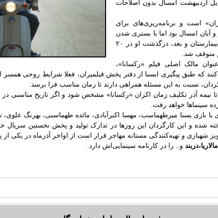
یل اردیبهشت امسال بدون اصلاحات
ان» است و برنامه‌ریزی‌های برای
ر و آبان امسال بود اما با بستری شدن
ر بیمارستان و بعد، درگذشت او در
۲۰
م متوقف شد
.
نوان مالک اصلی فیلم «رکسانا»،
ام کنند که طبق پیگیری ایسنا از دفتر پخش فیلمیران، فعلا شرایط روحی همسر
دان، نسبت به این مسئله همراهی دارند تا زمان مناسب فرا برسد
.
تا نیمه آذر تکلیف زمان اکران «رکسانا» مشخص شود و اگر تاریخ مناسبی در ما
رده سینماها خواهد رفت
.
 با بازی یسنا میرطهماسب، مهسا اکبرآبادی، مائده طهماسبی، بهرنگ علوی، نی
خته شده و این کارگردان این روزها در تدارک تولید و پخش نخستین سریال 
ز شهبازی و تهیه‌کنندگی مستانه مهاجر قرار است از اواخر آذرماه در یکی از پ
لاریا،دربند
و.. را در کارنامه سینمایی‌اش دارد
.