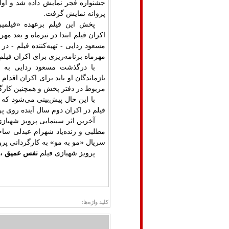
جشنواره فجر نمایش داده شد و اوا
پروانه نمایش گرفت
.
پخش این فیلم برعهده «فیلمیر
اکران فیلم ابتدا در تیرماه و بعد مه
مسعود ردایی - تهیه‌کننده فیلم - د
مهرماه برنامه‌ریزی برای اکران فیل
با درگذشت مسعود ردایی به ع
بازماندگان او باید برای اکران اقد
مربوط در دفتر پخش و همچنین کارگر
با این حال پیش‌بینی می‌شود که 
فیلم در اکران دوم سال آینده روی پ
آخرین اثر سینمایی پرویز شهبازی
مطلبی و زنده‌یاد شهرام عبدلی سا
سریال «مو به مو» به کارگردانی پروی
پرویز شهبازی فیلم
نفس عمیق ،ما
کلید واژه‌ها: