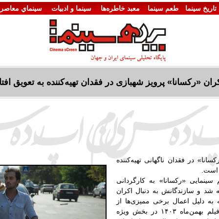
تاريخ سينما
طعم سینما
معبد خاطره‌ها
سينما و ادبيات
سينماي معاصر
ران «رکسانا» پرویز شهبازی در فقدان تهیه‌کننده به تعویق افتا
سانا» در فقدان ناگهانی تهیه‌کننده
 است
.
 سینمایی «رکسانا» به کارگردانی
شد و سازندگانش به دنبال اکران
 به دلیل اعمال برخی ممیزی‌ها از
فیلم بهمن‌ماه
۱۴۰۳
در بخش ویژه