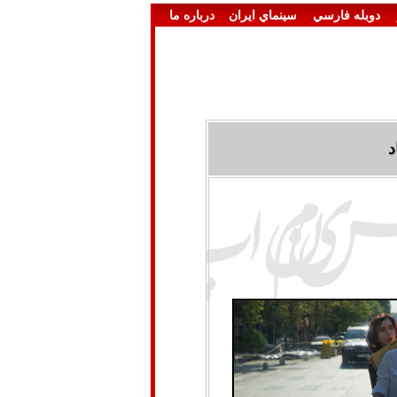
دوبله فارسي
سينماي ايران
درباره ما
د