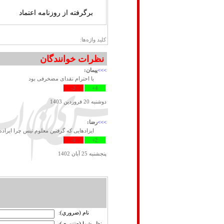
برگرفته از روزنامه اعتماد
کلید واژه‌ها:
نظرات خوانندگان
>>>
پیمان:
با احترام نقدای مضخرفی بود
2-
4+
دوشنبه 20 فروردين 1403
>>>
رضا:
ایزادهایی که گرفتین معلوم نیس چرا ایرا
1-
2+
پنجشنبه 25 آبان 1402
نام (ضروري):
نظر شما (ضروري):