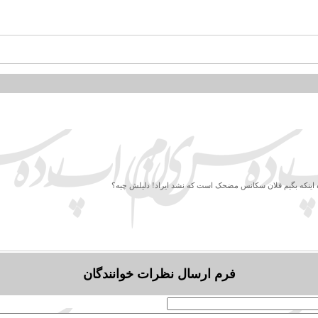
ده اینکه بگیم فلان سکانس مضحک است که نشد ایراد! دلیلش چیه؟
فرم ارسال نظرات خوانندگان