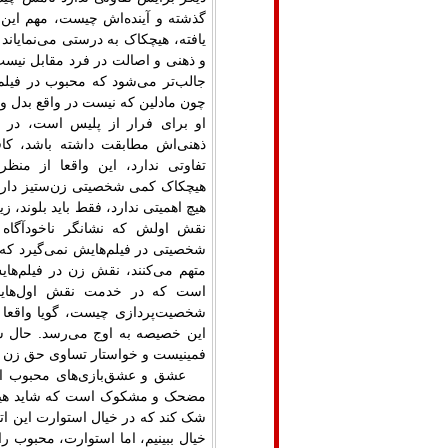
گذشته و آینده‌اش چیست، مهم این 
یافته، هیچکاک به درستی می‌نمایا
و ذهنی و اصالت در فرد مقابل نیست
جالب‌تر می‌شود که محبوب در فیلم،
چون مادلین که نیست در واقع بدل 
او برای فرار از پلیس است، در و
ذهنی‌اش مطابقت داشته باشد، کا
تفاوتی ندارد، این واقعا از من
هیچکاک کمی شخصیتی زن‌ستیز دارد،
هیچ اهمیتی ندارد، فقط باید بلوند، زی
نقش اولش که نشانگر ناخودآگاه 
شخصیتی در فیلم‌هایش نمی‌گیرد که 
متهم می‌کنند، نقش زن در فیلم‌های
است که در خدمت نقش ‌اول‌هایش 
شخصیت‌پردازی چیست، گویا واقعا ک
این خصیصه به اوج می‌ر‌سد. حال ش
فمینیست و خواستار تساوی حق زن و 
عشق و عشق‌بازی‌های محبوب اس
مضحک و مشکوک است که شاید هیچکاک
شک کند که در خیال استوارت این ات
خیال ببینیم، اما استوارت، محبوب را