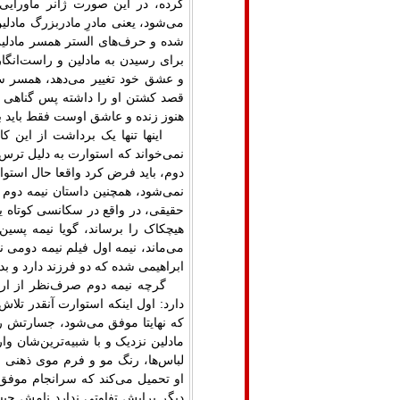
کرده، در این صورت ژانر ماورایی ن
می‌شود، یعنی مادرِ مادربزرگ مادلی
شده و حرف‌های الستر همسر مادلی
برای رسیدن به مادلین و راست‌انگار
و عشق خود تغییر می‌دهد، همسر سا
قصد کشتن او را داشته پس گناهی ب
هنوز زنده و عاشق اوست فقط باید بگ
اینها تنها یک برداشت از این 
نمی‌خواند که استوارت به دلیل ترس
دوم، باید فرض کرد واقعا حال است
نمی‌شود، همچنین داستان نیمه دوم
حقیقی، در واقع در سکانسی کوتاه یک 
هیچکاک را برساند، گویا نیمه پسی
‌می‌ماند، نیمه اول فیلم نیمه دومی 
ابراهیمی‌ شده که دو فرزند دارد و ب
گرچه نیمه دوم صرف‌نظر از ارتب
دارد: اول اینکه استوارت آنقدر تلاش
که نهایتا موفق می‌شود، جسارتش ر
مادلین نزدیک و با شبیه‌ترین‌شان وا
لباس‌ها، رنگ مو و فرم موی ذهنی ن
او تحمیل می‌کند که سرانجام موفق م
دیگر برایش تفاوتی ندارد نامش چیس