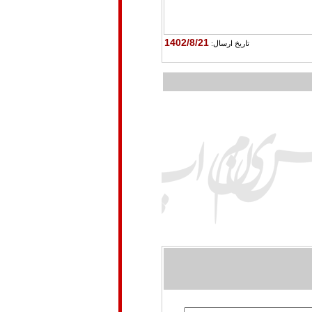
1402/8/21
تاريخ ارسال: