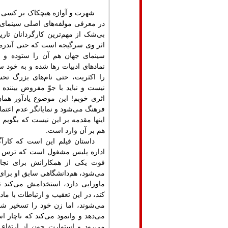
شهرت و آوازه‌ هیچکاک بر کسی 
در معرفی مولفه‌های اصلی سینمای 
بی‌شک از مهم‌ترین کارگردانان تار
اثر وی سرگیجه است که حتی آندره ب
سینمای جهان هم آن را ستوده و گ
نمادهای ادبیات رها شده و به خود سی
را اکثریت، حتی نام‌های بزرگ تحسی
نیست و نباید با جوّ مفروض بیننده
اثری خوبم! این موضوع یادآور هما
فرهنگ می‌شود و نمایانگر عدم اعتم
اینها مقدمه‌ بر این نیست که بگویم 
هم بر آن وارد است.
داستان فیلم این است که کارآگ
اداره پلیس مشغول است که ترس از
فوت یکی از همکارانش برای نجات
می‌شود، هم‌دانشگاهی سابق او بر
ماورایی دارد، استخدامش می‌کند ت
کند، در این تعقیب و ارتباطات با 
‌می‌شوند، اما زن خود را تسخیر 
می‌دهد و وانمود می‌کند که ناچار 
می‌رود و استوارت چون از ارتفاع 