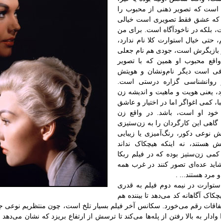
است که تصویر ذهنی‌ از محبوب را
ند که عشق فقط تصویری است خیالی
، بلکه در ناخودآگاه است. برای من
 حتی خیال استوارت کلا نام ندارد،
و بازیگرش است، جودی هم نام جعلی
اقع محبوب او همین که با تصویر
فی است دیگر نام‌ونشان و هویتش
ظر روانشناسی گزاره درستی است.
 یعنی هویت و ماهیت و اندیشه زن
با، کمی اغواگر اما در اختیار و عاشق
خود او است، باشد. در واقع زن
گاهی این کارگردان را به زن‌ستیزی
ش نوعی دکور، رنگ‌آمیزی یا زیبایی
هستند، نه اینکه هیچکاک نداند
می زن‌ستیز بوده که در فیلم ربکا
اید عده‌ای تصور کنند در غرب همه
مرد هستند... .
توارت در نیمه دوم فیلم به قدری
 آگاهانه کد می‌دهد تا بیننده هم
فاقات رقم می‌خورد. سکانس آخر فیلم بسیار تلخ است، چون منتظریم نوعی جا
 وادار به بالا رفتن از پله‌ها می‌کند تا ترسش از ارتفاع بریزد که نشان می‌