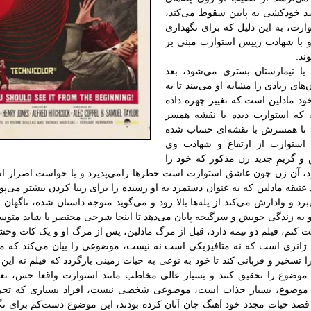
صد خودکشی به پایین سقوط می‌کند،
ارت، به این دلیل که برای نگهداری
 با شهادت رییس استوارت مبنی بر
ند.
یا تیمارستان بستری می‌شود، بعد
ای زیادی را مشابه او می‌بیند تا به
 مادلین است که تغییر چهره داده
 که استوارت دیده با نقشه همسر
ه تا همسرش با نقشه‌ای حساب‌ شده
استوارت از ارتفاع و شهادت وی
و گریمِ جدید زن مذکور که خود را
د، آن زن چون عاشق استوارت‌ است خطرها رامی‌پذیرد و با خواست اصرار 
ند عتیقه مادلین که به عنوان دستمزد به او رسیده را برای زیبا کردن بیشتر می
‌برد و وادارش می‌کند از پله‌ها بالا رود و می‌گوید متوجه داستان شده، ناگه
 و به زندگی خویش و سرگیجه پایان می‌دهد تا اینجا شرحی مختصر یا شاید متوسط ا
ت کنم، فیلم دو نیمه دارد، قبل از مرگ مادلین، پس از مرگ او و یک کات وح
م ژانری است که نه متافیزیکی است نه نیست، موضوعی را بیان می‌کند که ما
 تسخیر و قربانی کند تا خود به نوعی به حیات زمینی بازگردد که فیلم نه این ا
این موضوع را تحقیق کنند و بسیار عالی مخاطب مانند استوارت واقعا حس، تعق
فی موضوع، بسیار جذاب است، موضوعی شخصی نیست، افراد بسیاری که تجربه
صد حیات مجدد خود آهنگ جان آنان کرده‌ بودند، این موضوع دست‌کم برای نگا