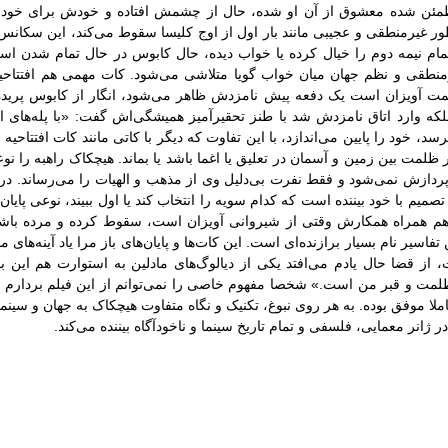
 مطمئن شده معشوق از آن او شده، حال از چشمش افتاده و خودش برای خودش
ور غیرمنطقی و عجیبی مانند بار اول از اوج کلیسا سقوط می‌کند، این سکان
م نیمه دوم را خیال کرده یا خواب دیده، حال کابوس در حال تمام شدن است
منطقی و نظم جهان میان خواب گویا متلاشی می‌شود. کات مهمی هم افتتاحیه
لمت آویزان است یک دفعه پیش نامزدش ظاهر می‌شود، انگار از کابوس پرید
لکه وارد اتاق نامزدش شد با طنز تحقیرآمیز همیشگی‌اش گفت: «با پله‌های 
د، خود را پایین می‌اندازد، با این تفاوت که دیگر با کاتی مانند کات افتتاحی
ر ظلمت بین زمین و آسمان در تعلیق یا اغما باشد یا بماند. هیچکاک راهبه‌ را 
دازش نمی‌شود و فقط نفرت بی‌دلیل وی از مذهب و الهیات را می‌رساند. د
م با خود بیننده است که کدام سویه‌ را انتخاب کند یا اول ببیند، نوعی پایان 
همراه همکارش وقتی از شیروانی آویزان است، سقوط کرده و مرده باشد 
تفاسیر نام بسیار برازنده‌ای است. این کات‌ها و پایان‌های باز مرا یاد آینه‌های 
از قضا حال یادم می‌افتد یکی از دیالوگ‌های مادلین به استوارت هم این بود
لمت و قبر من است.» شخصا مفهوم خاصی را نمی‌توانم از این فیلم بردارم ج
لا موفق بوده. به هر روی نبوغ، تکنیک‌ و نگاه متفاوت هیچکاک به جهان و سینم
ر ژانر معمایی، فلسفی و تمام تاریخ سینما و ناخودآگاه بیننده می‌کند.