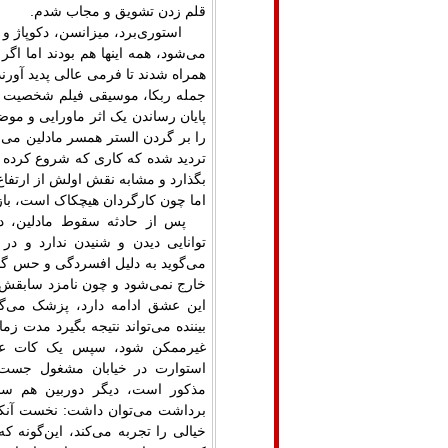
قلم زدن تشویق و مجاب شدم.
استوری‌برد، میزانسن، دکوپاژ و
می‌شود، همه اینها هم بودند اما اگ
همراه شدند تا فرمی عالی پدید آورن
جمله ربکا، موسیقی فیلم شخصیت و 
پایان رساندن یک اثر ماورایی و موضو
را بر گردن الستر همسر مادلین می‌ان
تردید شده که کاری که شروع کرده را 
بگذارد و مشابه نقش اولش از ارتفاع ج
اما چون کارگردان هیچکاک است، باز 
پس از حادثه سقوط مادلین، دچ
توانایی دیدن و شنیدن ندارد و د
می‌گوید به دلیل افسردگی و حس گنا
خارج نمی‌شود و چون نامزد سابقش م
این عشق ادامه دارد، پزشک می‌گ
بیننده می‌تواند نتیجه بگیرد مدت ز
غیرممکن شود، سپس یک کات عظ
استوارت در خیابان مشغول جست‌وج
مذکور است، دیگر دوربین هم سمت
برداشت می‌توان داشت: نخست آنکه 
خیالی را تجربه می‌کند، این‌گونه که