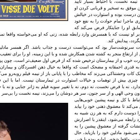
یمه نخست، با احتیاط بسیار تایید
ن موفق به تسخیر و قربانی کردن او
ن درست بوده و استوارت در خیالش
ی ماجرا تمام حوادث را به نفع خود
بق او را جنایتکار فرض می‌کند که
ر او نیست که با همسرش وارد رابطه شده، زنی که او می‌خواسته واقعا ن
ردد، پیدایش کند.
کات سرنوشت‌ساز بود که می‌توانست درست و جذاب باشد. اگر همسر مادلین
 از ارتفاع منجر به کشته شدن همکارش شده و با این زمینه، او را برای تعقی
وارت خوب و از بیمارستان ترخیص شده که از فرض اول ضعیف‌تر است، چون پز
 به قدری احمقانه و مضحک است که واقعا به خیال ذهن افسردگان و بیماران 
کات وحشتناکی می‌زند که مخاطب را با پایانی باز از نیمه فیلم روبه‌رو می‌کن
ن چیزی بیش از توهمات و خیالات استوارت در تیمارستان نیست. اما با این 
ندارد، نه با فرض نخست، نه دوم، نه با تغییر سویه فیلم به ژانر جنایی و نه ب
دون وحی الهی و از سر جنون، سر هر دوشان را می‌زند، نیمه نخست را بی‌سر و 
اط با کل و نیمه پیشین خوبی‌هایی
 می‌کند تا معشوق ذهنی خود را بیابد
ا دوست دارم که به هر زن شبیه به
رد رابطه می‌شود، اینقدر با اصرارش
شات‌ گرفته از معشوق پیشین را به
ی‌شود مادلین خود را بازیابد، حال
ت، واقعا شخص اولیه بوده یا خیر،