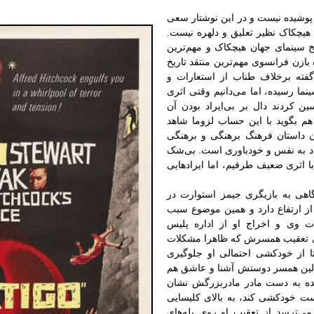
پوشیده نیست و در این نوشتار سعی
هیچکاک نظیر تعلیق و دلهره نیست.
یخ سینمای جهان هیچکاک و مهم‌ترین
ازن فرانسوی مهم‌ترین منتقد تاریخ
فته برخلاف طناب از استعارات و
نما رسیده، اما می‌دانیم وقتی اثری
ن کردند دال بر بی‌ایراد بودن آن
 هم بگوید با این حساب لزوما شاهد
ن داستان فرهنگ برهنگی و برهنگی
اد به ‌نفس و خودباوری است. بی‌شک
با اثری ضعیف طرفیم، اما ایرادهایی
اهی به بازیگری جیمز استوارت در
 ارتفاع دارد و همین موضوع سبب
 وی و اخراج او از اداره پلیس
ای تعقیب همسرش که ظاهرا مشکلات
ا از خودکشی احتمالی او جلوگیری
مادلین همسر دوستش آشنا و عاشق هم
شده به دست مادر مادربزرگش نشان
است خودکشی کند، به بالای کلیسایی
می‌ترسد از تعقیب او روی پله‌های