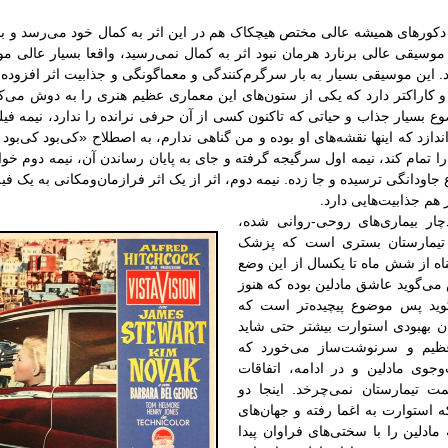
 دکورهای همیشه عالی مختص هیچکاک هم در این اثر به کمال خود می‌رسد و با 
ر موسیقی عالی برنارد هرمان نبود اثر به کمال نمی‌رسید، واقعا بسیار عالی 
د. این موسیقی بسیار به بار سرگرم‌کنندگی و معماگونگی و جذابیت اثر افزوده 
کاراکتر دارد که یکی از ستون‌های این معماری عظیم هنری را به دوش می‌کش
ع بسیار جذاب و حیاتی که تاکنون کسی از آن حرفی نرانده را ندارد، نیمه فیلم ت
دازد که اینها نقشه‌های او بوده و من گناهی ندارم، به اصطلاح «کی‌بود کی‌بود
تمام کند، نیمه اول سرگیجه گرفته و جای به پایان رساندن آن، نیمه دوم خواس
اودانگی ترسیده و جا زده. نیمه دوم، اثر از یک اثر فرازمان‌ومکانی به یک فیل
هم جذابیت‌هایی دارد.
ار بیماری‌های روحی‌-روانی شده،
ر تیمارستان بستری ‌است که پزشک
ه از شش ماه تا یکسال از این وضع
ی‌گوید عاشق مادلین بوده که هنوز
وید پس موضوع پیچیده‌تر است که
مان بهبودی استوارت بیشتر حتی شاید
یم و سرنوشت‌ساز می‌خورد که
وی مادلین و در ادامه، اتفاقات
 تیمارستان نمی‌چرخد. اینجا دو
استوارت به اغما رفته و جهان‌های
 مادلین را با سختی‌های فراوان پیدا