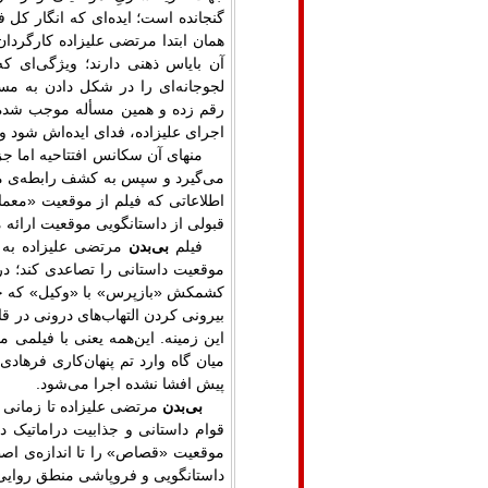
گنجانده است؛ ایده‌ای که انگار کل ف
همان ابتدا مرتضی علیزاده کارگردا
آن بایاس ذهنی دارند؛ ویژگی‌ای ک
لجوجانه‌ای را در شکل دادن به مسیر
رقم زده و همین مسأله موجب شده ت
اجرای علیزاده، فدای ایده‌اش شود 
منهای آن سکانس افتتاحیه اما ج
می‌گیرد و سپس به کشف رابطه‌ی م
اطلاعاتی که فیلم از موقعیت «معمای
قبولی از داستانگویی موقعیت ارائه م
فیلم
بی‌بدن
مرتضی علیزاده به ل
موقعیت داستانی را تصاعدی کند؛ د
کشمکش «بازپرس» با «وکیل» که خاص
بیرونی کردن التهاب‌های درونی در 
این زمینه. این‌همه یعنی با فیلمی م
میان گاه وارد تم پنهان‌کاری فرهاد
پیش افشا نشده اجرا می‌شود.
بی‌بدن
مرتضی علیزاده تا زمانی ک
قوام داستانی و جذابیت دراماتیک دا
موقعیت «قصاص» را تا اندازه‌ی اصط
داستانگویی و فروپاشی منطق روایی و