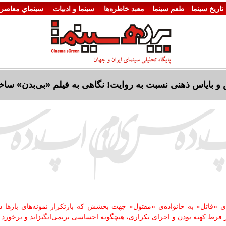
تاريخ سينما
طعم سینما
معبد خاطره‌ها
سينما و ادبيات
سينماي معاصر
 بایاس ذهنی نسبت به روایت! نگاهی به فیلم «بی‌بدن» ساخت
‌ی «قاتل» به خانواده‌ی «مقتول» جهت بخشش که بازتکرار نمونه‌های بارها دی
فرط کهنه بودن و اجرای تکراری، هیچگونه احساسی برنمی‌انگیزاند و برخورد درا