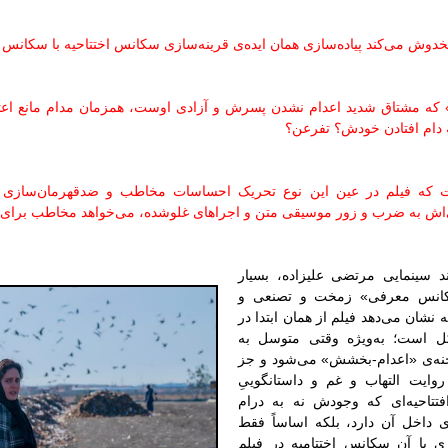
خدوش می‌کند پیاده‌سازی همان ایده‌ی قرینه‌سازی سکانس اختتاحیه با سکانس 
 که مشتاق شدید اعدام نشدن پسرش و آزادی اوست، همزمان مدام مانع ا
 دام افتادن خودش؟ تفرعن؟
است که فیلم در عین این نوع تحریک احساسات مخاطب و ضدقهرمان‌سازی 
ی‌اش به ضرب و زور موسیقی متن و اجراهای غلوشده، می‌خواهد مخاطب برای خا
ند سینمایی مرتضی علیزاده، بسیار
سکانس معرفی» زمخت و تصنعی و
 نشان می‌دهد فیلم از همان ابتدا در
 است؛ به‌ویژه وقتی متوسل به
حنه‌ی «اعدام-بخشش» می‌شود و جز
وایت التهاب و غم و داستانگوییِ
تتاحیه‌ای که وجودش نه به درام
داخل آن دارد، بلکه اساساً فقط
ی با آن سکانس اختتامیه در فیلم