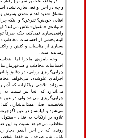
در واقع، بحث بر سر نوع رفتار 
و چه در اجرا واقعی‌سازی نشده است
مشتاق شدید اعدام نشدن پسرش و آ
افتادن خودش؟ تفرعن؟ و اینکه چرا 
خانواده‌ی «مقتول» تلاش می‌کند؟ فی
واقعی‌سازی نمی‌کند، بلکه صرفاً ت
البته بخشی از احساسات مخاطب در ا
بسیاری از مناسبات و کنش و واکنش‌
رسانده است.
وجه بامزه‌ی ماجرا اما اینجا
احساسات مخاطب و ضدقهرمان‌سازی
چرایی‌گریزی روایی، در دقایق پای
اجراهای غلوشده، می‌خواهد مخاط
بسوزاند! تلاشی ریاکارانه که آدم 
می‌اندازد که آنجا نیز نسبت به
چرایی‌گریزی می‌شد ولی در عین ح
شخصیت اصلی همذات‌پنداری کند؛ 
می‌شود و فیلمساز در عین اگزجره‌
علاوه بر ارتکاب به قتل، «مقتول» و
مخاطب می‌خواهد نسبت به این ضدق
روندی که در اجرا آنقدر دچار زی
پایانی‌اش، طرفدار نه فقط شخص 