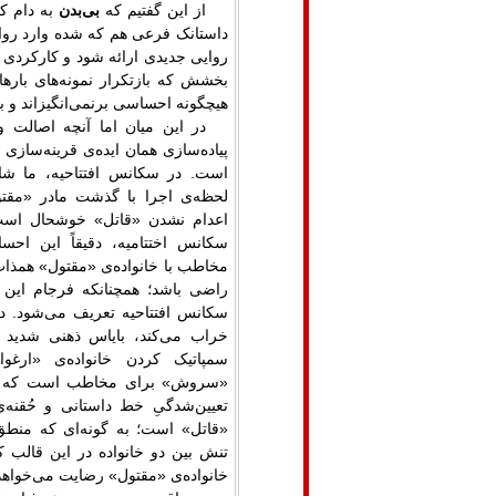
از این گفتیم که
بی‌بدن
به دام کل
داستانک فرعی هم که شده وارد روای
روایی جدیدی ارائه شود و کارکردی 
بخشش که بازتکرار نمونه‌های باره
هیچگونه احساسی برنمی‌انگیزاند و بر
در این میان اما آنچه اصالت 
پیاده‌سازی همان ایده‌ی قرینه‌سازی
است. در سکانس افتتاحیه، ما شا
لحظه‌ی اجرا با گذشت مادر «مق
اعدام نشدن «قاتل» خوشحال است. 
سکانس اختتامیه، دقیقاً این اح
مخاطب با خانواده‌ی «مقتول» همذات‌
راضی باشد؛ همچنانکه فرجام این س
سکانس افتتاحیه تعریف می‌شود. در 
خراب می‌کند، بایاس ذهنی شدید ف
سمپاتیک کردن خانواده‌ی «ارغوان
«سروش» برای مخاطب است که به 
تعیین‌شدگیِ خط داستانی و حُقنه‌
«قاتل» است؛ به گونه‌ای که منطق
تنش بین دو خانواده در این قالب ک
خانواده‌ی «مقتول» رضایت می‌خواهد،