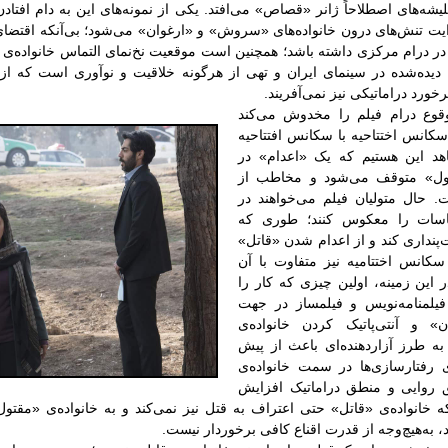
یشه‌های اصطلاحاً ژانر «قصاص» می‌افتد. یکی از نمونه‌های این به دام افتاد
ت تنش‌های درون خانواده‌های «سروش» و «ارغوان» می‌شود؛ بی‌آنکه اقتضای 
در درام مرکزی داشته باشد؛ همچنین است موقعیت نخ‌نمای التماس خانواده‌ی 
ا دیده‌شده در سینمای ایران و تهی از هرگونه خلاقیت و نوآوری است که از
خورد دراماتیکی نیز نمی‌آفریند.
وقوع درام فیلم را مخدوش می‌کند
 سکانس اختتاحیه با سکانس افتتاحیه
هد این هستیم که یک «اعدام» در
تول» متوقف می‌شود و مخاطب از
حال متولیان فیلم می‌خواهند در
ساسات را معکوس کنند؛ طوری که
پنداری کند و از اعدام شدن «قاتل»
کانس اختتامیه نیز متفاوت با آن
این زمینه، اولین چیزی که کار را
یلمنامه‌نویس و فیلمساز در جهت
» و آنتی‌پاتیک کردن خانواده‌ی
طرز آزاردهنده‌ای باعث از پیش
ی رفتارسازی‌ها در سمت خانواده‌ی
 روایی و منطق دراماتیک افزایش
ه خانواده‌ی «قاتل» حتی اعتراف به قتل نیز نمی‌کند و به خانواده‌ی «مقتو
 به‌هیچ‌وجه از قدرت اقناع کافی برخوردار نیست.