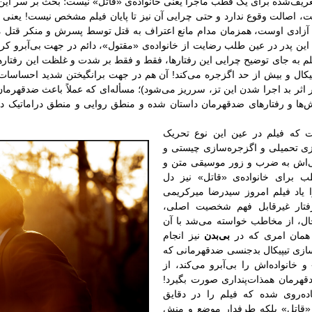
تعریف‌شده برای یک قطب ماجرا یعنی خانواده‌ی «قاتل» نیست؛ بحث بر سر این 
، اصالت وقوع ندارد و حتی چرایی آن نیز تا پایان فیلم مشخص نیست! یعنی
زادی اوست، همزمان مدام مانع اعتراف به قتل توسط پسرش و منکر قتل می‌
این پدر در عین طلب رضایت از خانواده‌ی «مقتول»، دائم در جهت بی‌آبرو ک
لم به جای توضیح چرایی این رفتارها، فقط و فقط بر شدت و غلظت این رفتارها م
یپیکال و بیش از حد اگزجره می‌‌کند! آن هم در جهت برانگیختن شدید احسا
ثر بد اجرا شدن این تز، سرریز می‌شود)؛ مسأله‌ای که عملاً باعث ضدقهرمان‌
ها و رفتارهای ضدقهرمان داستان شده و منطق روایی و منطق دراماتیک درام
ست که فیلم در عین این نوع تحریک
 تحمیلی و اگزجره‌سازی چیستی و
انی‌اش به ضرب و زور موسیقی متن و
ب برای خانواده‌ی «قاتل» نیز دل
را یاد فیلم امروز سیدرضا میرکریمی
 رفتار غیرقابل فهم شخصیت اصلی،
ال، از مخاطب خواسته می‌شد با آن
همان امری که در
بی‌بدن
نیز انجام
سازی تیپیکال بدجنسی ضدقهرمانی که
 خانواده‌اش را بی‌آبرو می‌کند، از
هرمان همذات‌پنداری صورت بگیرد!
اده‌روی شده که فیلم را در دقایق
«قاتل» بلکه طرفدار موضع و منش