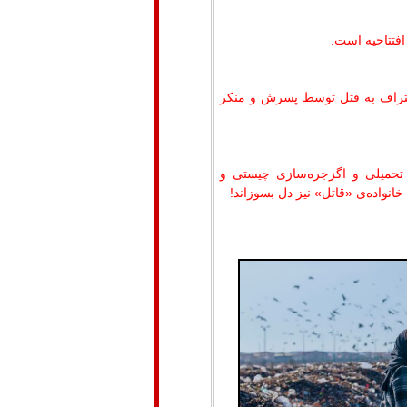
افتتاحیه است.
عتراف به قتل توسط پسرش و منکر
تحمیلی و اگزجره‌سازی چیستی و
نواده‌ی «قاتل» نیز دل بسوزاند!