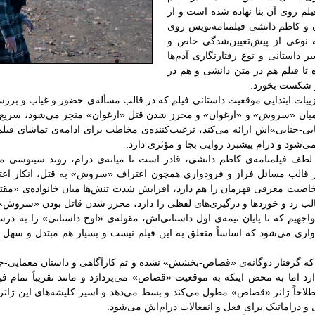
یلم روی آن بنا نهاده شده است و از
ن و کاظم دانشی فیلمنامه‌نویس روی
ه نوعی از پیش‌تعیین‌شدگی خاص و
 داستانی و نوع رفتارنگاری آدم‌ها
ا فیلم هم در متن دانشی و هم در
و شکست بخورد.
زییات ابتدایی موقعیت داستانی فیلم که در قالب مسأله‌ی حضور و غیاب و بر
یان «سروش» و «ارغوان» و محرز شدن قتل «ارغوان» منجر می‌شود، سریع 
ی-جنایی»اش ارائه می‌کند، ترغیب‌کننده‌ی مخاطب برای ادامه‌ی تماشای فیلم
ی‌شود و درام پیشبرد روایی بجا و مؤثری دارد.
طف فیلمنامه‌ی کاظم دانشی، قادر است تا میانه‌ی درام، روند سینوسی مهی
ر قالب مسائل فراز و فرودواری همچون اعتراف «سروش» به قتل، انکار اعترا
یت معرفی قهرمان را هم دارد، افزایش شدت تنش‌ها میان خانواده‌ی «مقتو
قالب زد و خوردها و درگیری‌های لفظی را دارد، محرز شدن قاتل بودن «سروش
واجهیم که تا پایان نیمه‌ی اول داستانی‌اش، مقوله‌ی «اوج داستانی» را به در
ی‌واری می‌شود که اساساً متعلق به این فیلم نیست و بسیار هم مبتذل و سهل 
ه گرفتار دوگانه‌ی «قصاص-بخشش» نشده و تم کارآگاهی و داستان معمایی-جنای
رد اما به محض اینکه به موقعیت «قصاص» می‌پردازد و مانند تقریباً تمام فیل
لاحاً ژانر «قصاص» مطول می‌کند و بسط می‌دهد و اسیر کلیشه‌های این ژانر 
 دراماتیک برای فعل و انفعالات درام‌اش می‌شود.