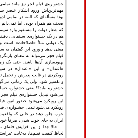
جشنواره‌ی فیلم فجر نیز مانند تمامی
مهم‌ترین‌اش ورود آشکار عنصر سی
بود؛ مسأله‌ای که البته در تمامی اد
ضعف هم همراه بوده، اما نمی‌دانم د
که شعار دولت را مستقیم وارد سینما 
هم در یک جشنواره‌ی سینمایی، دقیقاً
یک دولتی مثلاً «اصلاحات» است و 
معنی بدهد و ورود این گفتمان به سی
فیلم فجر می‌تواند به معنای بازنگر
بهبودسازی آن‌ها باشد. حتی یک زم
«اعتدال» و این «اعتدال» در سینم
رویکردی در قالب پذیرش و تحمل تمام
و تفسیر شود. ولی یک زمانی می‌گویی
جشنواره بیاید؟! یعنی جشنواره حساب
می‌شود تبدیل جشنواره‌ی فیلم فجر 
این رویکرد می‌شود حضور انبوه فیلم
رویکرد می‌شود تبدیل جشنواره‌ی فیل
خوب جلوه دهند در حالی که واقعی
ایران به جای خوب شدن، صرفاً خوب
حالا جدا از این افزایش فله‌ای
لحاظ کیفیت فیلم‌ها، به‌غایت غیراست