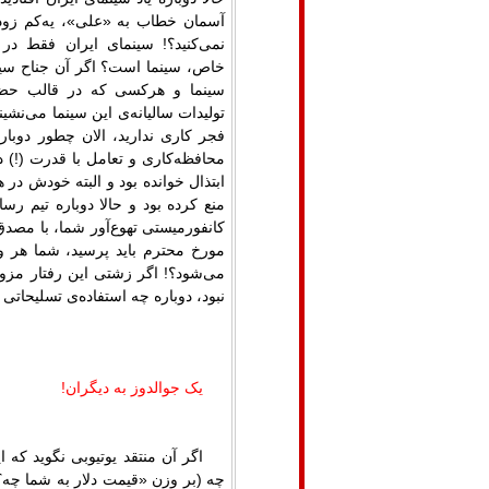
آسمان خطاب به «علی»، یه‌کم زود 
نمی‌کنید؟! سینمای ایران فقط 
خاص، سینما است؟ اگر آن جناح سیا
سینما و هرکسی که در قالب حضو
تولیدات سالیانه‌ی این سینما می‌نشین
فجر کاری ندارید، الان چطور دوباره
محافظه‌کاری و تعامل با قدرت (!) د
ابتذال خوانده بود و البته خودش در
منع کرده بود و حالا دوباره تیم ر
کانفورمیستی تهوع‌آور شما، با مصدق
مورخ محترم باید پرسید، شما هر 
می‌شود؟! اگر زشتی این رفتار مزور
نبود، دوباره چه استفاده‌ی تسلیحاتی
یک جوالدوز به دیگران
!
اگر آن منتقد یوتیوبی نگوید که 
چه (بر وزن «قیمت دلار به شما چه؟