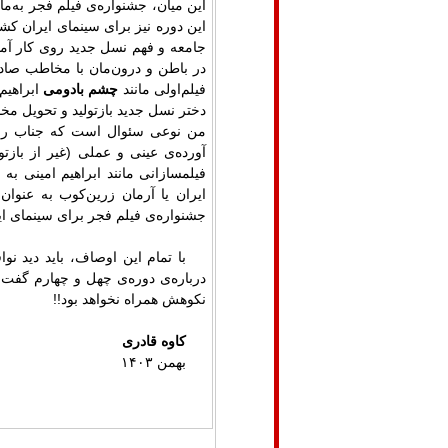
این میان، جشنواره‌ی فیلم فجر به‌م
این دوره نیز برای سینمای ایران کش
جامعه و فهم نسل جدید روی کار آمد
در باطن و درون‌مان با مخاطب صادق
فیلم‌اولی مانند
چشم بادومی
ابراهیم
دختر نسل جدید بازتولید و تحویل مخاط
من نوعی سئوال است که جناب رسول
آورده‌ی عینی و عملی (غیر از بازتو
فیلمسازانی مانند ابراهیم امینی به
ایران یا آرمان زرین‌کوب به عنوان
جشنواره‌ی فیلم فجر برای سینمای ای
با تمام این اوصاف، باید دید ن
درباره‌ی دوره‌ی چهل و چهارم گفت 
نکوهش همراه نخواهد بود
!!
کاوه قادری
بهمن
۱۴۰۳