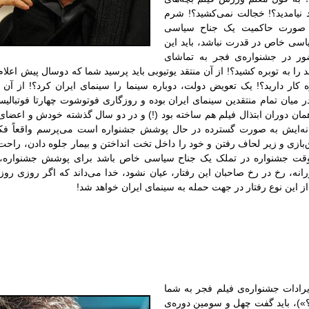
نیامدید؟! خجالت نمی‌کشید؟! شرم
در صورت حاکمیت یک جناح سیاسی
سی خاص در قدرت نباشد، باید این
ر در جشنواره‌ی فجر به تماشای
د را به توبره کشید؟! از آن منتقد یوتیوبی باید پرسید شما که دوسال پیش اعلام
 کار دارید؟! یک تعویض دولت، دوباره سینما را سینمای ایران کرد؟! از آن من
ر میان تمام منتقدین سینمای ایران بوده و روزگاری فوتوشوت چهارتا فوتبالیس
 همان دوران ابتذال فیلم هم ساخته بود (!) و در دو سال گذشته خودش و اعضا
سانه‌‌ایش به صورت گسترده در حال پوشش جشنواره است می‌پرسم واقعاً فکر 
‌بازی و زیر لحاف رفتن و خود را داخل تخت انداختن و بیمار جلوه دادن، راحت
وقت جشنواره در تملک یک جناح سیاسی خاص باشد برای پوشش جشنواره، کافه
انه، رخ در رخ صاحبان این رفتار، عیان نشود، خدا می‌داند که اگر روزی رو
 از این نوع رفتار در جهت حمله به سینمای ایران خواهد شد
!
ایرادات جشنواره‌ی فیلم فجر به شما
»)، باید گفت چهل و سومین دوره‌ی