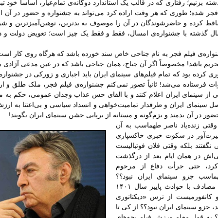
 بزنیم؛ رفتاری که در قالب یک استاندارد دوگانه‌ی تمام‌عیار، اساساً خود ت
فجر شده؛ طوری که هر وقت اراده کرد می‌تواند به جشنواره و حضور در آن ا
اقط کرده و حاضرشوندگان در آن را موصوف به بدترین، توهین‌آمیزترین و شرم
ل گذشته با جشنواره‌ی امسال، فقط و فقط یک چیز است؛ تعویض دولت و دو
نواره‌ی فیلم فجر به نام جناحی خاص سند خورده باشد که هرگاه روی کار است،
تحریم باشد! مخصوصاً اگر آن جناح، همان جناحی باشد که در عین مدعی آزادی
 کرده بود که تمام فیلم‌های سینمای ایران باید اجباری و زورکی در جشنوار
 فرستاده می‌شد! ثانیاً تصور نمی‌کنم جشنواره‌ی فیلم فجر، ملک طلق و ار
ی از سینمای ایران اعلام کنند و با القای حس عذاب وجدان عمومی، حکم به
ل سینمای ایران و طرفدار تمامیت‌خواهی و انسداد سیاسی و بی‌اعتنا به ارز
ور در آن بدمند و بزم‌گونه و مستانه از برپایی جشن سینمای ایران بگویند
!
قتی زنده‌یاد ناصر طهماسب به آن
یرت‌آور در سکوت خبری خاکسپاری
نگفتند بلکه وقتی فلان فوتبالیست
‌اش در همان ایام بعد از درگذشت
رد، حتی جرأت دفاع از مرحوم
اسب جزو سینمای ایران نبود؟؟
مصادف با حوادث پاییز سال
۱۴۰۱
کانفورمیست از ترس «دیکتاتوری
 جزو سینمای ایران نبود؟؟ از کی تا
ید؟ به قول معلم ورزش فیلم بچه‌های