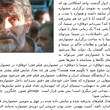
 ادوار گذشته، واجد اشکالاتی بود که
است به نحوه‌ی برگزاری جشنواره
وار سابقه داشته و همواره با شدت و
ر گذشته آیا تا این حد هم پیش‌رفته
کند؟ نمی‌دانم «وفاق» در سینما، آن
 یعنی چه؟! یک زمانی شعار یا عنوان
این «اصلاحات» در سینما می‌تواند
نما یا به ساحت برگزاری جشنواره‌ی
ی قوانین و نظامات حاکم بر سینما و
انی گفتمان یک دولت مثلاً می‌شود
ا یا جشنواره‌ی فجر می‌تواند به
 نگاه‌ها و مسامحه با تنش‌ها تعبیر
م «وفاق» در سینما یا «وفاق» در جشنواره‌ی فیلم فجر! «وفاق» در جشنواره 
ی شلوغ شود تا بگوییم همه هستند؟! یعنی هر چه تعداد نمایش فیلم بیشتر شود 
به آزمایشگاه سینمای ایران و مخاطب جشنواره‌ی فیلم فجر هم می‌شود موش آ
‌هایی در جشنواره که بعضاً حتی خودشان هم دقیق نمی‌دانند داخل جشنواره‌ی 
م فجر به «مهمانی» سینمای ایران که انبوه‌سازی تعداد فیلم و حجم نمایش‌ها 
ت میدانی چیز دیگری است! پس یعنی قرار است
Image
و تصور، جایگزین
ity
‌نمایی شود
!
 تعداد فیلم‌های پذیرفته شده و نمایش داده شده در چهل و سومین جشنواره‌ی 
اندارد باشد، آسیب مهم‌تر، خنثی بودن خروجی این دوره‌ی جشنواره به‌مانند اغ