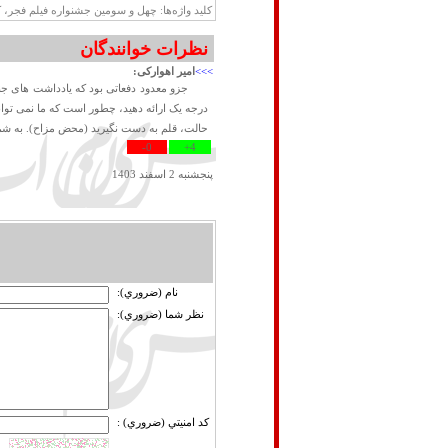
کلید واژه‌ها: چهل و سومین جشنواره فیلم فجر، ک
نظرات خوانندگان
>>>
امیر اهوارکی:
جزو معدود دفعاتی بود که یادداشت های جنا
درجه یک ارائه دهید، چطور است که ما نمی توانی
حالت، قلم به دست نگیرید (محض مزاح). به شم
0-
4+
پنجشنبه 2 اسفند 1403
نام (ضروري):
نظر شما (ضروري):
كد امنيتي (ضروري) :