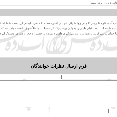
اوه قادری، پرده سینما
ب آقای کاوه قادری را تا پایان و با اشتیاق خواندم. اکنون سخنم با حضرت ایشان این است: شما که قل
م مطالعه اغلب نقد فیلم هایتان را به پایان برسانیم؟! اگر عصبانیت یا مثلاً شوق، باعث خواهد شد که
ا خداقوت می گویم. با نقدتان بر سیاسی کاری های رخ نموده در جشنواره فجر و فضای روشنفکران 
فرم ارسال نظرات خوانندگان