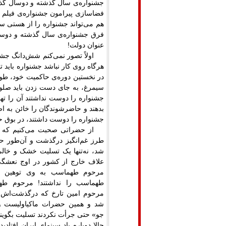
جشنواره‌ی سال گذشته و دوسال گذشته
فضاسازی پیرامون جشنواره‌ی فیلم 
هم می‌تواند جشنواره را از هستی س
فرق جشنواره‌ی سال گذشته و دوسا
عنوان دولت
!
اولاً تصور نمی‌کنم شش‌دانگ جش
هرگاه روی کار نباشد جشنواره باید 
در نخستین دوره‌ی حاکمیت خود، طوری
سیمرغ، به جای دست زدن باید صلوات
جشنواره را دوست نداشتند آن را ته
بدهند و حاضرشوندگان را خائن به اص
جشنواره را دوست داشتند، در بوق حض
از حضراتی صحبت می‌کنیم که و
طرز غم‌انگیز درگذشت و آن‌طور ح
شد، نه‌تنها یک تسلیت خشک و خالی 
علاف خارج از کشور در اوج نعشگی
مرحوم طهماسب به وی توهین ک
طهماسب را نداشتند! مرحوم طهم
مرحوم امین تارخ که درگذشت‌اش 
شد و همین حضرات ماکیاولیست و 
جو» حتی جرأت نکردند تسلیت بگویند،
حالا دوباره یاد سینمای ایران افتاد