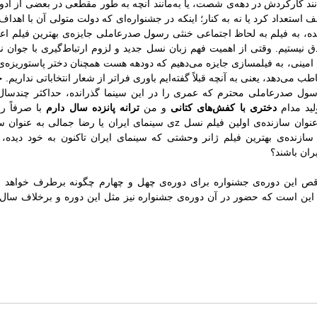
انند کارکردش در دهه‌ی شصت، یا به‌مانند آنچه به طور مقطعی در بعضی از ادو
ف استعداد کرد یا نه به کنار؛ اینکه در جشنواره‌ای که دولت متولی آن با اهد
ه، به فیلم به لحاظ اجتماعی خنثی رسول صدرعاملی جایزه‌ی بهترین فیلم اع
 نیستیم. وقتی از اهمیت فهم زبان نسل جدید و لزوم ارتباط‌گیری با جوان 
 امینی، به فیلمسازی جایزه می‌دهیم که دودهه هست همچنان دختر پاستوریزه‌ی
ب می‌دهد، یعنی به آنچه قبلاً گفته‌ایم باوری فراتر از شعار انتخاباتی نداریم
 صدرعاملی محترم که عمری را در این سینما گذرانده، حداکثر چندسال دی
لید مدام
دختری با کفش‌های کتانی
و من
ترانه پانزده سال دارم
با صرفاً رن
 عنوان سازنده‌ی اولین فیلم نسل
z
ی سینمای ایران یا رضا جمالی به عنوان س
 سازنده‌ی بهترین فیلم ژانر وحشتی که سینمای ایران تاکنون به خود دیده، 
ران باشند؟
واقص این دوره‌ی جشنواره برای دوره‌ی چهل و چهارم چگونه برطرف خواهد شد. 
این است که حضور در آن دوره‌ی جشنواره نیز مثل این دوره و برخلاف سال 