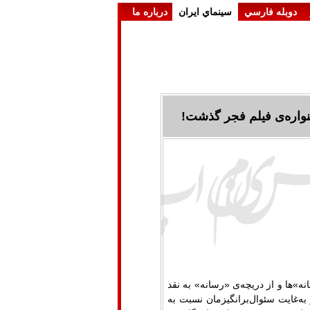
دوبله فارسي
سينماي ايران
درباره ما
واره‌ی فیلم فجر گذشت!‎
ه»ها و از دریچه‌ی «رسانه» به نقد
به‌غایت سئوال‌برانگیزمان نسبت به