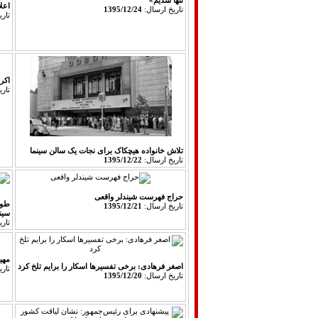
تنها شدیم»
اعل
تاريخ ارسال:
1395/12/24
تار
اکران «آوا
تار
تلاش خانواده هیچکاک برای نجات یک سالن سینما
تاريخ ارسال:
1395/12/22
حراج فهرست شیندلر واقعی
طوس
تاريخ ارسال:
1395/12/21
سین
تار
مهی
اصغر فرهادی: برخی تفسیرها اسکار را برایم تلخ کرد
تار
تاريخ ارسال:
1395/12/20