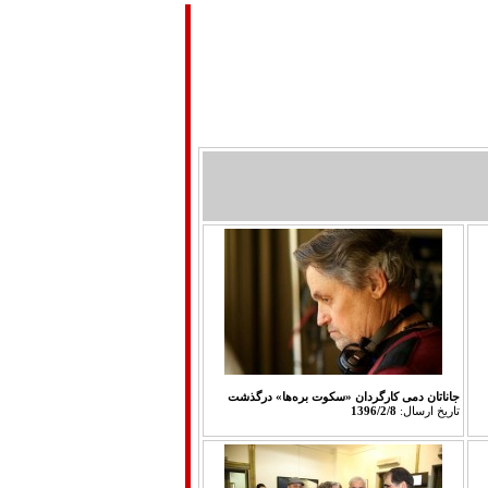
دوبله فارسي
سينماي ايران
درباره ما
جاناتان دمی کارگردان «سکوت بره‌ها» درگذشت
تاريخ ارسال:
1396/2/8