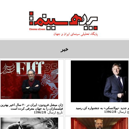
تاريخ سينما
طعم سینما
معبد خاطره‌ها
سينما و ادبيات
سينماي معاصر
خبر
ژان میشل فرودون: ایران در ۲۰ سال اخیر بهترین
م جدید «پولانسکی» به جشنواره کن رسید
فیلمسازان را به جهان معرفی کرده است
يخ ارسال:
1396/2/8
تاريخ ارسال:
1396/2/8