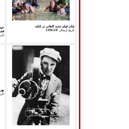
پایان فیلم جدید کاهانی در تایلند
حید
تاريخ ارسال:
1396/2/8
فجر 
تار
بهر
تار