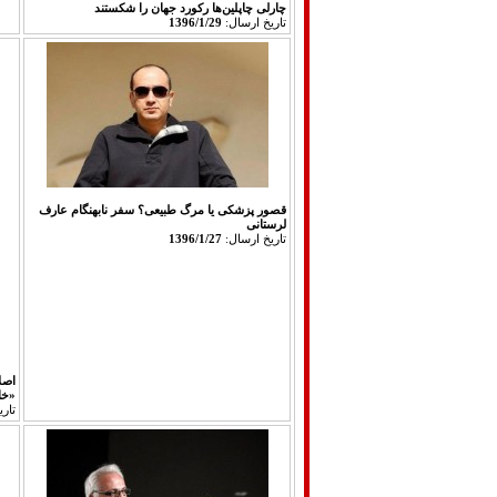
چارلی چاپلین‌ها رکورد جهان را شکستند
تاريخ ارسال:
1396/1/29
قصور پزشكی یا مرگ طبیعی؟ سفر نابهنگام عارف
لرستانی
تاريخ ارسال:
1396/1/27
اصلا
«خا
تار