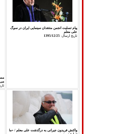
پیام تسلیت انجمن منتقدان سینمایی ایران در سوگ
علی معلم
تاريخ ارسال:
1395/12/25
مسع
می 
تار
واکنش فریدون جیرانی به درگذشت علی معلم / «ما