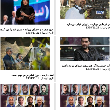
 فرهادی دوباره در ایران فیلم‌ می‌سازد
يخ ارسال:
1398/11/24
«روزصفر» و «شنای پروانه» سیمرغ‌ها را درو کردن
تاريخ ارسال:
1398/11/22
ب حسینی: اگر هنرمندیم صدای مردم باشیم
يخ ارسال:
1398/11/20
نیکی کریمی: روح فیلم برایم مهم است
تاريخ ارسال:
1398/11/19