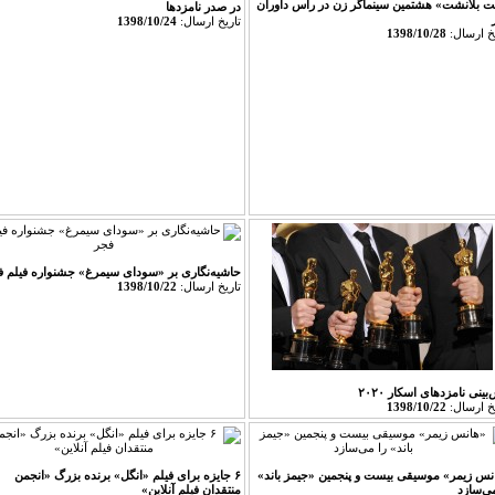
ت بلانشت» هشتمین سینماگر زن در راس داوران
در صدر نامزدها
تاريخ ارسال:
1398/10/24
يخ ارسال:
1398/10/28
حاشیه‌نگاری بر «سودای سیمرغ» جشنواره فیلم ف
تاريخ ارسال:
1398/10/22
بینی نامزدهای اسکار ۲۰۲۰
يخ ارسال:
1398/10/22
نس زیمر» موسیقی بیست و پنجمین «جیمز باند»
۶ جایزه برای فیلم «انگل» برنده بزرگ «انجمن
می‌سازد
منتقدان فیلم آنلاین»