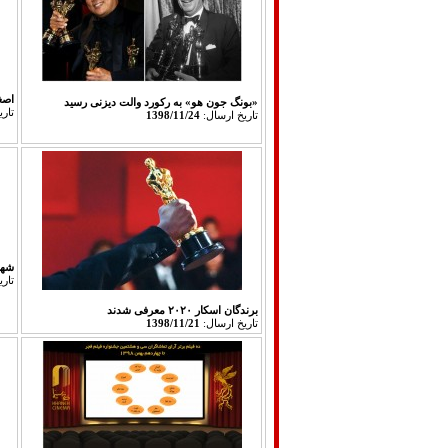
اصغر
«بونگ جون هو» به رکورد والت دیزنی رسید
تار
تاريخ ارسال:
1398/11/24
شها
تار
برندگان اسکار ۲۰۲۰ معرفی شدند
تاريخ ارسال:
1398/11/21