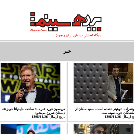
تاريخ سينما
طعم سینما
معبد خاطره‌ها
سينما و ادبيات
سينماي معاصر
خبر
وغه‌زاده: توهینی نشده است، سعید ملکان از
هریسون فورد خبر داد؛ ساخت «ایندیانا جونز ۵»
ه‌کنندگان خوب سینماست
تابستان شروع می‌شود
يخ ارسال:
1398/11/26
تاريخ ارسال:
1398/11/26