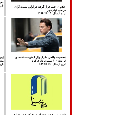
معر
تار
اعلام ۱۰ فیلم قرار گرفته در اولین لیست آرای
مردمی فیلم فجر
تاريخ ارسال:
1398/11/15
شخصیت واقعی «گرگ وال استریت» تقاضای
انج
غرامت ۳۰۰ میلیون دلاری کرد
مند
تاريخ ارسال:
1398/11/6
تار
خانه سینما هیچ صفحه ای در شبکه های اجتماعی