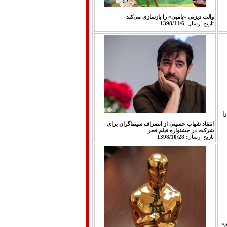
والت دیزنی «بامبی» را بازسازی می‌کند
تاريخ ارسال:
1398/11/6
ا
انتقاد شهاب حسینی از انصراف سینماگران برای
شرکت در جشنواره فیلم فجر
تاريخ ارسال:
1398/10/28
وکر»