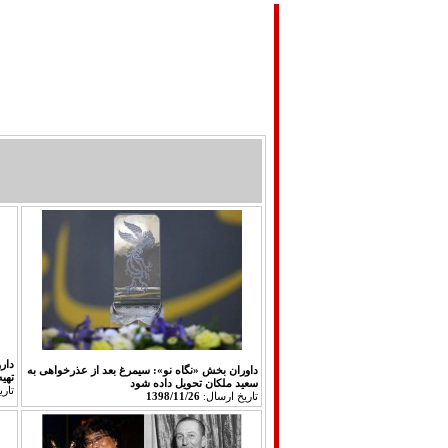
صفحه اصلی
تماس با ما
مباحث تئوريك
دار
داوران بخش «نگاه نو»: سیمرغ بعد از عذرخواهی به
تهی
سعید ملکان تحویل داده شود
تار
تاريخ ارسال:
1398/11/26