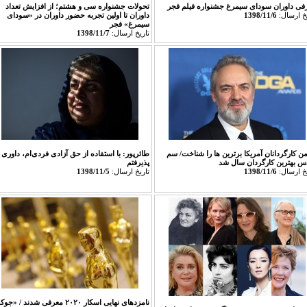
فی داوران سودای سیمرغ جشنواره فیلم فجر
تحولات جشنواره سی و هشتم؛ از افزایش تعداد
يخ ارسال:
1398/11/6
داوران تا اولین تجربه حضور داوران در «سودای
سیمرغ» فجر
تاريخ ارسال:
1398/11/7
من کارگردانان آمریکا برترین ها را شناخت/ سم
طائرپور: با استفاده از حق آزادی فردی‌ام، داوری ر
س بهترین کارگردان سال شد
پذیرفتم
يخ ارسال:
1398/11/6
تاريخ ارسال:
1398/11/5
نامزدهای نهایی اسکار ۲۰۲۰ معرفی شدند / «ج