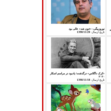
نوروزبیگی: «خون شد» عالی بود
د
تاريخ ارسال:
1398/11/20
«کرک داگلاس» درگذشت/ یادبود در مراسم اسکار
۲۰۲۰
تاريخ ارسال:
1398/11/18