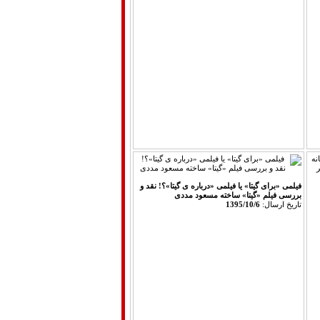
فیلمی «برای گیتا» یا فیلمی «درباره ی گیتا»؟! نقد و
بررسی فیلم «گیتا» ساخته مسعود مددی
تاريخ ارسال:
1395/10/6