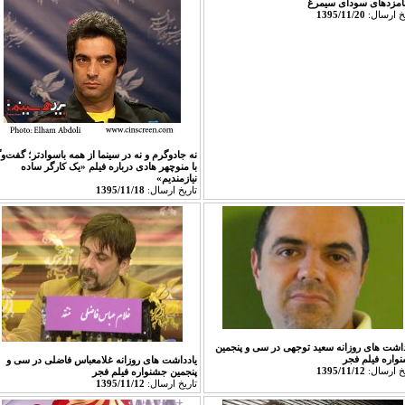
نامزدهای سودای سیمرغ
يخ ارسال:
1395/11/20
نه جادوگرم و نه در سینما از همه باسوادتر؛ گفت‌و
با منوچهر هادی درباره فیلم «یک کارگر ساده
نیازمندیم»
تاريخ ارسال:
1395/11/18
داشت های روزانه سعید توجهی در سی و پنجمین
واره فیلم فجر
یادداشت های روزانه غلامعباس فاضلی در سی و
يخ ارسال:
1395/11/12
پنجمین جشنواره فیلم فجر
تاريخ ارسال:
1395/11/12