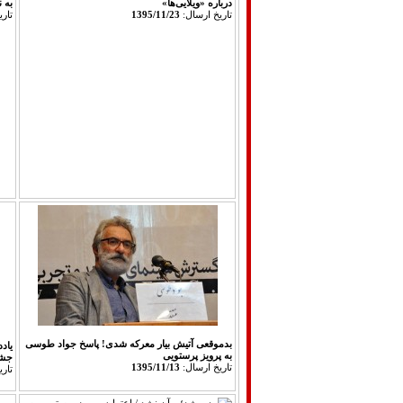
درباره «ویلایی‌ها»
به 
تاريخ ارسال:
1395/11/23
تار
بدموقعی آتیش بیار معرکه شدی! پاسخ جواد طوسی
یاد
به پرویز پرستویی
جشن
تاريخ ارسال:
1395/11/13
تار