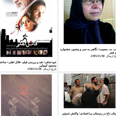
، بد، مصیبت؛ نگاهی به سی و پنجمین جشنواره
م فجر
يخ ارسال:
1395/11/30
خودحذفی! نقد و بررسی فیلم «قاتل اهلی» ساخته
مسعود کیمیایی
تاريخ ارسال:
1395/11/30
ستان داغ در زمستان بی‌اعتمادی؛ واکنش تندوتیز