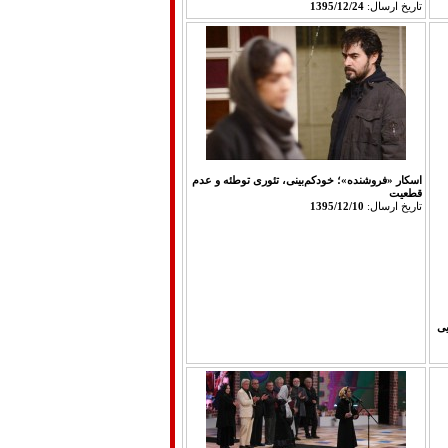
تاريخ ارسال:
1395/12/24
اسکار «فروشنده»؛ خودکم‌بینی، تئوری توطئه و عدم
قطعیت
تاريخ ارسال:
1395/12/10
یی