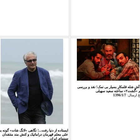
آشِ شله قلمکارِ بسیار بی نمک! نقد و بررسی
ت۲» ساخته سعید سهیلی
يخ ارسال:
1396/1/7
ایستاده از دنیا رفت...؛ نگاهی «لانگ شات» گونه به
علی معلم قهرمان دراماتیک و کنش مند منتقدان
سینمای ایران