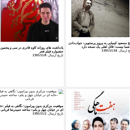
خ مسعود کیمیایی به پرویز پرستویی: جواب‌دادن
 شما نیست؛ قاتل اهلی یک نسخه دارد
یادداشت های روزانه کاوه قادری در سی و پنجمین
يخ ارسال:
1395/11/10
جشنواره فیلم فجر
تاريخ ارسال:
1395/11/8
موقعیت مرکزی بدون پیرامون؛ نگاهی به فیلم «خا
ای در خیابان چهل و یکم» ساخته حمیدرضا قربانی
تاريخ ارسال:
1395/11/2