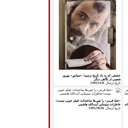
عشقی که به داد تاریخ نرسید؛ «سیانور» بهروز
شعیبی از نگاهی دیگر
تاريخ ارسال:
1395/11/8
«خط قرمز» را چپی‌ها ساخته‏‌اند‌؛ فیلم خوبی نیست/
نه
خاطرات سینمایی آیت‌الله هاشمی
تاريخ ارسال:
1395/10/26