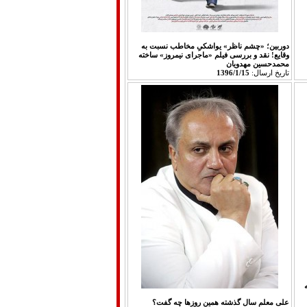
دوربین؛ «چشم ناظر» یواشکیِ مخاطب نسبت به
وقایع! نقد و بررسی فیلم «ماجرای نیمروز» ساخته
محمدحسین مهدویان‎
تاريخ ارسال:
1396/1/15
علی معلم سال گذشته همین روزها چه گفت؟