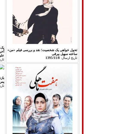
یک ف
تحول خواهی یک شخصیت؛ نقد و بررسی فیلم «من»
آخر
ساخته سهیل بیرقی
علی
تاريخ ارسال:
1395/11/8
تار
باز
پس از 
تار