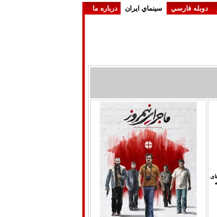
دوبله فارسي
سينماي ايران
درباره ما
ای