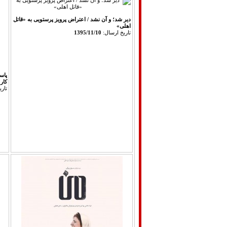
دیر شد؛ و آن نشد / اعتراض پرویز پرستویی به «قاتل
اهلی»
تاريخ ارسال:
1395/11/10
پاس
کار
تار