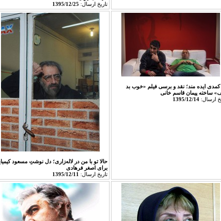
تاريخ ارسال:
1395/12/25
کمدی ایده مند؛ نقد و برسی فیلم «خوب بد
» ساخته پیمان قاسم خانی
يخ ارسال:
1395/12/14
حالا تو با من در لاله‌زاری؛ دل نوشتِ مسعود کیمیا
برای اصغر فرهادی
تاريخ ارسال:
1395/12/11