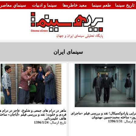
تاريخ سينما
طعم سینما
معبد خاطره‌ها
سينما و ادبيات
سينماي معاصر
سینمای ایران
ماهر در درام های جمعی و شلوغ، عاجز در درام ه
رایی پارادوکسیکال! نقد و بررسی فیلم «ماجرای
فردی و خلوت؛ نقد و بررسی فیلم «آباجان» ساخته
روز» ساخته محمدحسین مهدویان
هاتف علیمردانی
يخ ارسال:
1396/1/31
تاريخ ارسال:
1396/1/24