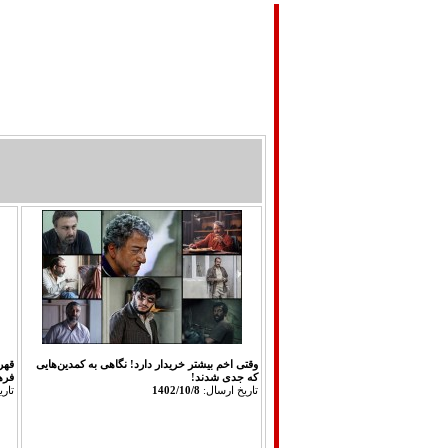
صفحه اصلی
تماس با ما
مباحث تئوريك
وقتی اخم‌ بیشتر خریدار دارد! نگاهی به کمدین‌هایی
قهرم
که جدی شدند!
فره
تاريخ ارسال:
1402/10/8
تار