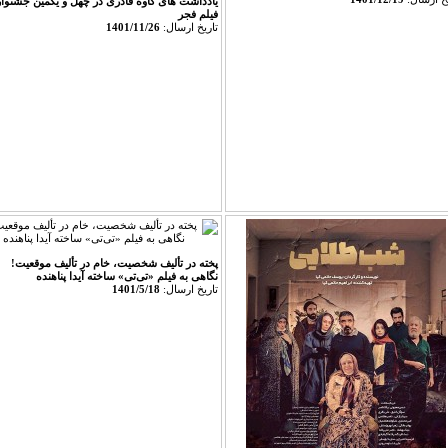
یادداشت های کاوه قادری در چهل و یکمین جشنوار
فیلم فجر
تاريخ ارسال:
1401/11/26
پخته در تألیف شخصیت، خام در تألیف موقعیت!
نگاهی به فیلم «تی‌تی» ساخته آیدا پناهنده‎‎
تاريخ ارسال:
1401/5/18