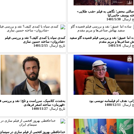
اصالتی محض؛ نگاهی به فیلم «شب طلایی»
ه یوسف حاتمی‌کیا‎‎
يخ ارسال:
1401/5/30
ه اما عمیق؛ نقد و بررسی فیلم قصیده گاو سفید
کمدی سیاه یا کمدی کثیف؟ نقد و بررسی فیلم
اش صناعی‌ها و مریم مقدم
«شادروان» ساخته حسین نمازی
يخ ارسال:
1401/3/4
تاريخ ارسال:
1401/2/15
انی: هدف­ ام فیلمنامه نویسی بود
به‌شدت کلاسیک، سرراست و تلخ؛ نقد و بررسی فی
يخ ارسال:
1400/12/11
«قهرمان» ساخته اصغر فرهادی‎‎
تاريخ ارسال:
1400/11/27
خداحافظی بهروز افخمی از فیلم سازی در سینمای