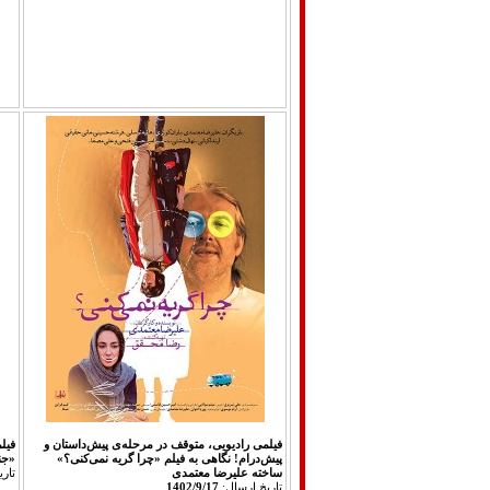
فیلمی رادیویی، متوقف در مرحله‌ی پیش‌داستان و
فیلم
پیش‌درام! نگاهی به فیلم «چرا گریه نمی‌کنی؟»
«جن
ساخته علیرضا معتمدی‎
تار
تاريخ ارسال:
1402/9/17