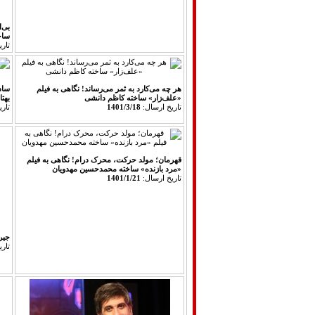
بی‌
ساخت
تار
هر چه می‌کارد به ثمر می‌رساند! نگاهی به فیلم
ساد
«علف‌زار» ساخته کاظم دانشی‎‎
بهت
تاريخ ارسال:
1401/3/18
تار
قهرمان؛ مولد حرکت، محرک درام! نگاهی به فیلم
«مرد بازنده» ساخته محمدحسین مهدویان‎‎
تاريخ ارسال:
1401/1/21
جیر
تار