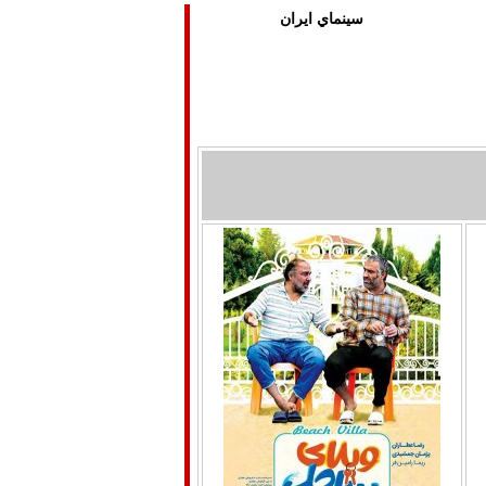
دوبله فارسي
سينماي ايران
درباره ما