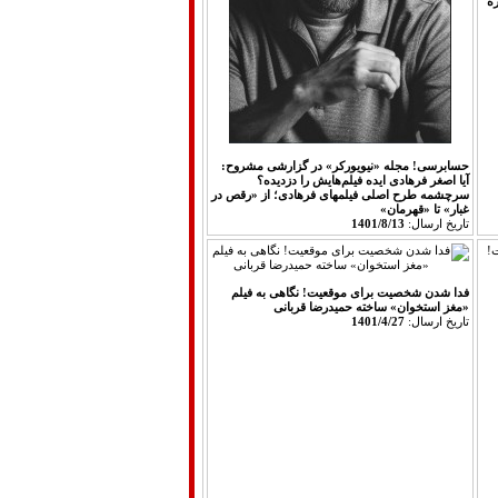
ه
حسابرسی! مجله «نیویورکر» در گزارشی مشروح:
آیا اصغر فرهادی ایده فیلم‌هایش را دزدیده؟
سرچشمه طرح اصلی فیلمهای فرهادی؛ از «رقص در
غبار» تا «قهرمان»
تاريخ ارسال:
1401/8/13
فدا شدن شخصیت برای موقعیت! نگاهی به فیلم
«مغز استخوان» ساخته حمیدرضا قربانی‎‎
تاريخ ارسال:
1401/4/27