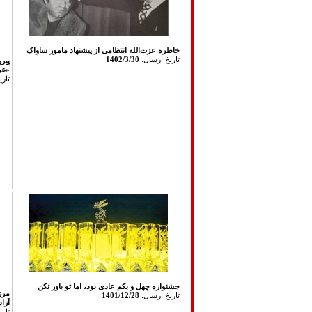
خاطره عزت‌الله انتظامی از پیشنهاد مامور ساواک
تاريخ ارسال:
1402/3/30
پیرو
«غر
تار
جشنواره چهل و یکم عادی بود، اما تو باور نکن
مرز
تاريخ ارسال:
1401/12/28
آزا
تار