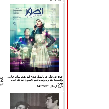
خوش‌قریحگی در پاندول شدن اپیزودیک میان خیال و
جذا
واقعیت؛ نقد و بررسی فیلم «تصور» ساخته علی
نگا
بهراد
تار
تاريخ ارسال:
1402/6/27