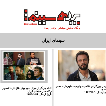
تاريخ سينما
طعم سینما
معبد خاطره‌ها
سينما و ادبيات
سينماي معاصر
سینمای ایران
انِ روزگارِ نو؛ نگاهی دوباره به «قهرمان» اصغر
کدام بازیگر از موکل خود بهتر دفاع کرد؟ تصویر
ادی
وکالت در سینمای ایران
يخ ارسال:
1402/10/3
تاريخ ارسال:
1402/9/28