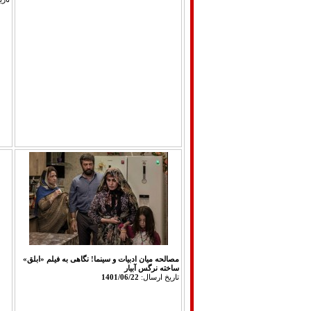
مصالحه میان ادبیات و سینما! نگاهی به فیلم «ابلق»
ساخته نرگس آبیار‎‎
تاريخ ارسال:
1401/06/22