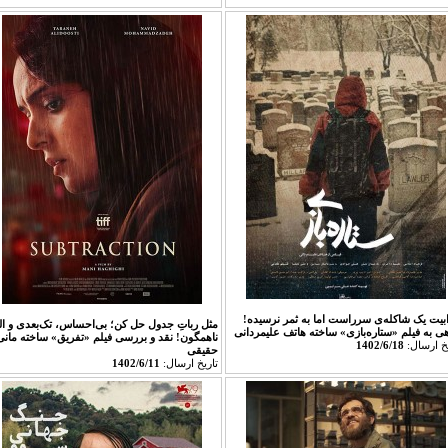
بیت یک شاکله‌ی سرراست اما به ثمر نرسیده!
مثل رباتِ جدول حل کن؛ بی‌احساس، تک‌بعدی و الب
هی به فیلم «ستاره‌بازی» ساخته هاتف علیمردانی‎
ناهمگون! نقد و بررسی فیلم «تفریق» ساخته مانی
يخ ارسال:
1402/6/18
حقیقی
تاريخ ارسال:
1402/6/11