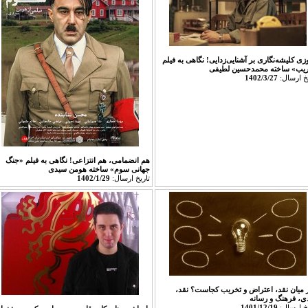
زی کلیشه‌نگاری بر آشنایی‌زدایی! نگاهی به فیلم
یب» ساخته محمدحسین لطیفی‎
يخ ارسال:
1402/3/27
هم انضمامی، هم انتزاعی! نگاهی به فیلم «جنگ
جهانی سوم» ساخته هومن سیدی‎‎
تاريخ ارسال:
1402/1/29
 میان نقد، اعتراض و تخریب کجاست؟ نقد،
دی، فرهنگ و رسانه
يخ ارسال:
1401/12/19